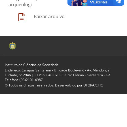
arqueologi
Baixar arquivo
Instituto de Ciências da Sociedade
Endereço: Campus Santarém - Unidade Boulevard - Av. Mendonça
Furtado, n° 2946 | CEP: 68040-070 - Bairro Fátima – Santarém – PA
Telefone:(93)2101-4987
© Todos os diretos reservados. Desenvolvido por
UFOPA/CTIC