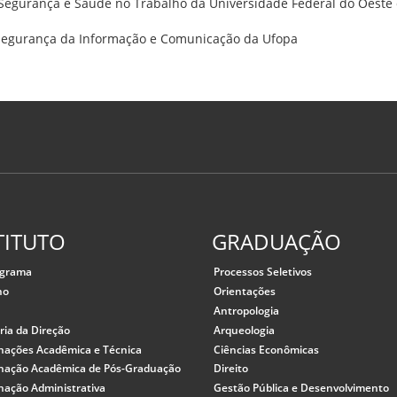
e Segurança e Saúde no Trabalho da Universidade Federal do Oeste
e Segurança da Informação e Comunicação da Ufopa
TITUTO
GRADUAÇÃO
ograma
Processos Seletivos
ho
Orientações
o
Antropologia
ria da Direção
Arqueologia
nações Acadêmica e Técnica
Ciências Econômicas
nação Acadêmica de Pós-Graduação
Direito
nação Administrativa
Gestão Pública e Desenvolvimento