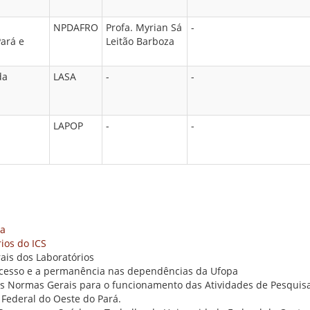
NPDAFRO
Profa. Myrian Sá
-
Pará e
Leitão Barboza
da
LASA
-
-
LAPOP
-
-
aa
ios do ICS
ais dos Laboratórios
cesso e a permanência nas dependências da Ufopa
e as Normas Gerais para o funcionamento das Atividades de Pesquisa
Federal do Oeste do Pará.