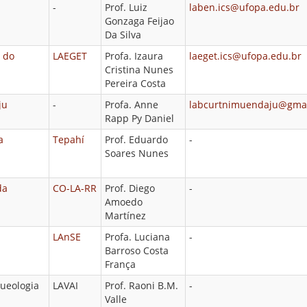
-
Prof. Luiz
laben.ics@ufopa.edu.br
Gonzaga Feijao
Da Silva
o do
LAEGET
Profa. Izaura
laeget.ics@ufopa.edu.br
Cristina Nunes
Pereira Costa
aju
-
Profa. Anne
labcurtnimuendaju@gma
Rapp Py Daniel
a
Tepahí
Prof. Eduardo
-
Soares Nunes
da
CO-LA-RR
Prof. Diego
-
Amoedo
Martínez
LAnSE
Profa. Luciana
-
Barroso Costa
França
queologia
LAVAI
Prof. Raoni B.M.
-
Valle