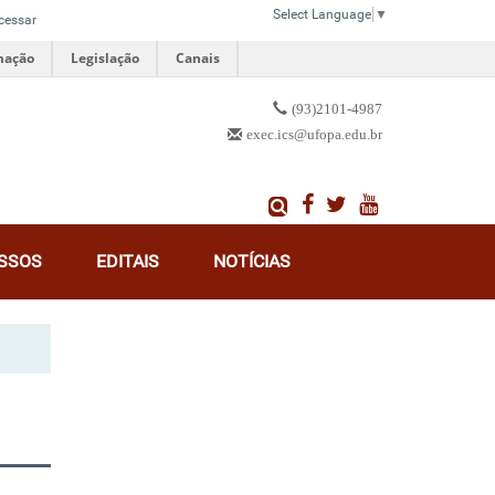
Select Language
▼
cessar
mação
Legislação
Canais
(93)2101-4987
exec.ics@ufopa.edu.br
SSOS
EDITAIS
NOTÍCIAS