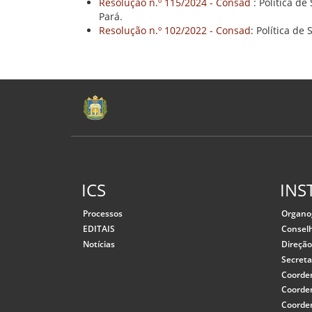
Resolução n.º 115/2024 - Consad
: Política d
Pará.
Resolução n.º 102/2022 - Consad
: Política d
ICS
INS
Processos
Organ
EDITAIS
Consel
Notícias
Direçã
Secreta
Coorde
Coorde
Coorde