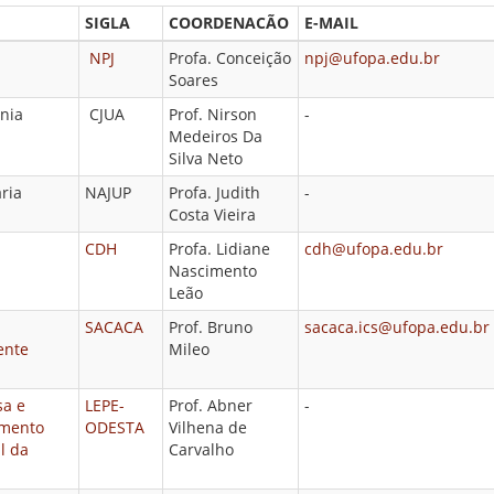
SIGLA
COORDENACÃO
E-MAIL
NPJ
Profa. Conceição
npj@ufopa.edu.br
Soares
ônia
CJUA
Prof. Nirson
-
Medeiros Da
Silva Neto
ária
NAJUP
Profa. Judith
-
Costa Vieira
CDH
Profa. Lidiane
cdh@ufopa.edu.br
Nascimento
Leão
SACACA
Prof. Bruno
sacaca.ics@ufopa.edu.br
ente
Mileo
sa e
LEPE-
Prof. Abner
-
imento
ODESTA
Vilhena de
l da
Carvalho