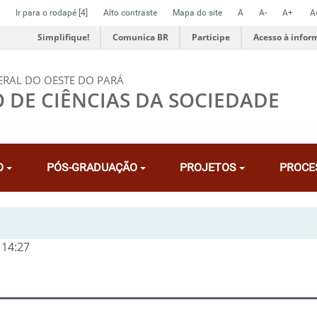
Ir para o rodapé
[4]
Alto contraste
Mapa do site
A
A-
A+
A
Simplifique!
Comunica BR
Participe
Acesso à infor
ERAL DO OESTE DO PARÁ
O DE CIÊNCIAS DA SOCIEDADE
O
PÓS-GRADUAÇÃO
PROJETOS
PROCE
 14:27