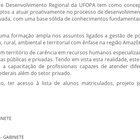
a e Desenvolvimento Regional da UFOPA tem como conce
 aptos a atuar proativamente no processo de desenvolvime
 privada, com uma base sólida de conhecimentos fundamenta
 uma formação ampla nos assuntos ligados a gestão de pol
 rural, ambiental e territorial com ênfase na região Amazô
um território de carência em recursos humanos especializa
ras públicas e privadas. Tendo em vista esta realidade, est
 capacitação de profissionais capazes de atender dife
federais além do setor privado.
, ter acesso à lista de alunos matriculados, projeto po
BINETE
 - GABINETE