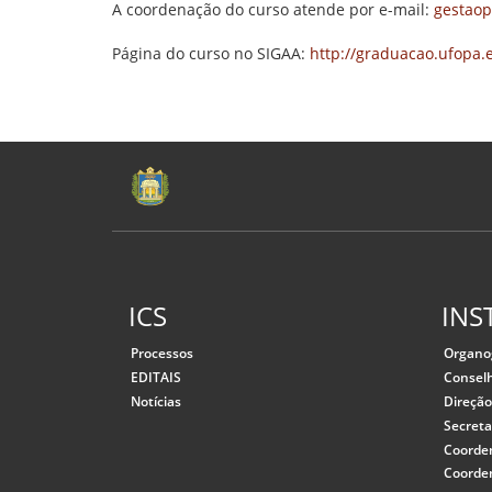
A coordenação do curso atende por e-mail:
gestaop
Página do curso no SIGAA:
http://graduacao.ufopa.
ICS
INS
Processos
Organ
EDITAIS
Consel
Notícias
Direçã
Secreta
Coorde
Coorde