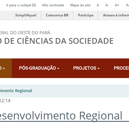
Ir para o rodapé
[4]
Alto contraste
Mapa do site
A
A-
A+
A
Simplifique!
Comunica BR
Participe
Acesso à infor
ERAL DO OESTE DO PARÁ
O DE CIÊNCIAS DA SOCIEDADE
O
PÓS-GRADUAÇÃO
PROJETOS
PROCE
vimento Regional
12:14
esenvolvimento Regional