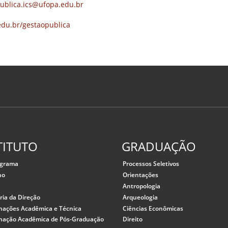
ublica.ics@ufopa.edu.br
edu.br/gestaopublica
TITUTO
GRADUAÇÃO
ograma
Processos Seletivos
ho
Orientações
o
Antropologia
ria da Direção
Arqueologia
nações Acadêmica e Técnica
Ciências Econômicas
nação Acadêmica de Pós-Graduação
Direito