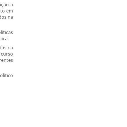
pção a
nto em
dos na
íticas
nica.
dos na
e curso
rentes
lítico