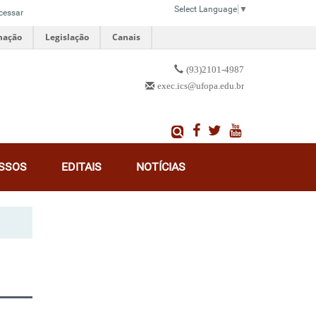
Select Language
▼
cessar
mação
Legislação
Canais
(93)2101-4987
exec.ics@ufopa.edu.br
SSOS
EDITAIS
NOTÍCIAS