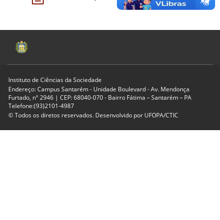
Instituto de Ciências da Sociedade
Endereço: Campus Santarém - Unidade Boulevard - Av. Mendonça
Furtado, n° 2946 | CEP: 68040-070 - Bairro Fátima – Santarém – PA
Telefone:(93)2101-4987
© Todos os diretos reservados. Desenvolvido por
UFOPA/CTIC