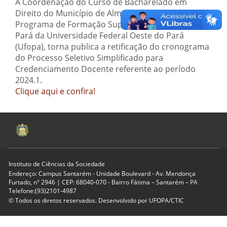
A Coordenação do Curso de Bacharelado em
Direito do Município de Almeirim no âmbito do
Programa de Formação Superior no Pará – Forma
Pará da Universidade Federal Oeste do Pará
(Ufopa), torna publica a retificação do cronograma
do Processo Seletivo Simplificado para
Credenciamento Docente referente ao período
2024.1.
Clique aqui e confira!
Instituto de Ciências da Sociedade
Endereço: Campus Santarém - Unidade Boulevard - Av. Mendonça
Furtado, n° 2946 | CEP: 68040-070 - Bairro Fátima – Santarém – PA
Telefone:(93)2101-4987
© Todos os diretos reservados. Desenvolvido por
UFOPA/CTIC