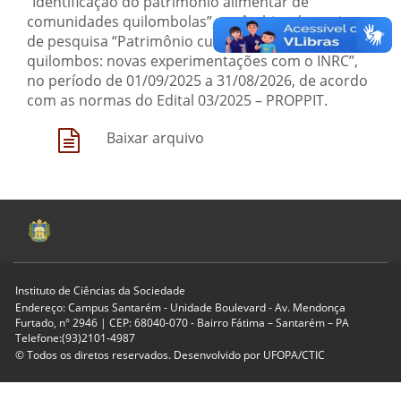
“Identificação do patrimônio alimentar de
comunidades quilombolas”, no âmbito do projeto
de pesquisa “Patrimônio cultural-natural de
quilombos: novas experimentações com o INRC”,
no período de 01/09/2025 a 31/08/2026, de acordo
com as normas do Edital 03/2025 – PROPPIT.
Baixar arquivo
Instituto de Ciências da Sociedade
Endereço: Campus Santarém - Unidade Boulevard - Av. Mendonça
Furtado, n° 2946 | CEP: 68040-070 - Bairro Fátima – Santarém – PA
Telefone:(93)2101-4987
© Todos os diretos reservados. Desenvolvido por
UFOPA/CTIC