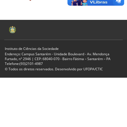
Instituto de Ciências da Sociedade
Endereço: Campus Santarém - Unidade Boulevard - Av. Mendonça
Furtado, n° 2946 | CEP: 68040-070 - Bairro Fátima – Santarém – PA
Telefone:(93)2101-4987
© Todos os diretos reservados. Desenvolvido por
UFOPA/CTIC