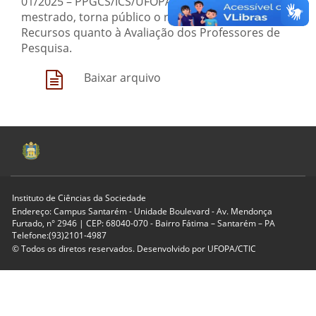
01/2025 – PPGCS/ICS/UFOPA - processo seletivo de
mestrado, torna público o resultado da Análise dos
Recursos quanto à Avaliação dos Professores de
Pesquisa.
Baixar arquivo
Instituto de Ciências da Sociedade
Endereço: Campus Santarém - Unidade Boulevard - Av. Mendonça
Furtado, n° 2946 | CEP: 68040-070 - Bairro Fátima – Santarém – PA
Telefone:(93)2101-4987
© Todos os diretos reservados. Desenvolvido por
UFOPA/CTIC