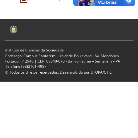
Instituto de Ciências da Sociedade
Endereço: Campus Santarém - Unidade Boulevard - Av. Mendonça
Furtado, n° 2946 | CEP: 68040-070 - Bairro Fátima – Santarém – PA
Telefone:(93)2101-4987
© Todos os diretos reservados. Desenvolvido por
UFOPA/CTIC