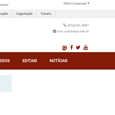
Select Language
▼
cessar
mação
Legislação
Canais
(93)2101-4987
exec.ics@ufopa.edu.br
SSOS
EDITAIS
NOTÍCIAS