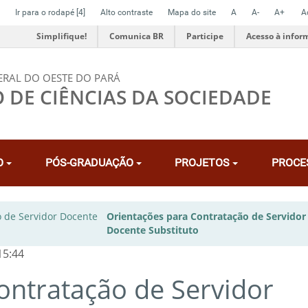
Ir para o rodapé
[4]
Alto contraste
Mapa do site
A
A-
A+
A
Simplifique!
Comunica BR
Participe
Acesso à infor
ERAL DO OESTE DO PARÁ
O DE CIÊNCIAS DA SOCIEDADE
O
PÓS-GRADUAÇÃO
PROJETOS
PROCE
 de Servidor Docente
Orientações para Contratação de Servidor
-
Docente Substituto
15:44
ontratação de Servidor