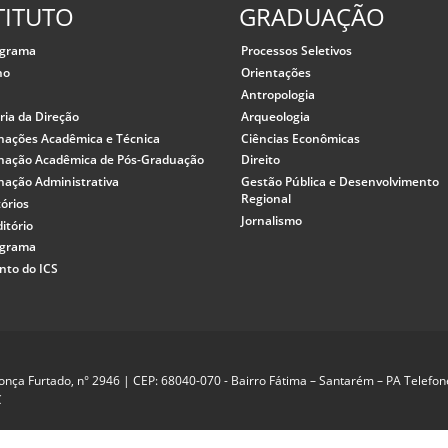
TITUTO
GRADUAÇÃO
ograma
Processos Seletivos
ho
Orientações
o
Antropologia
ria da Direção
Arqueologia
nações Acadêmica e Técnica
Ciências Econômicas
nação Acadêmica de Pós-Graduação
Direito
nação Administrativa
Gestão Pública e Desenvolvimento
Regional
órios
Jornalismo
itório
ograma
nto do ICS
ça Furtado, n° 2946 | CEP: 68040-070 - Bairro Fátima – Santarém – PA Telefo
C