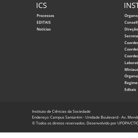
ICS
INS
Processos
Organ
EDITAIS
Consel
Notícias
Direçã
Secreta
Coorde
Coorde
Coorde
Laborat
Miniaud
Organ
Regime
Editais
Instituto de Ciências da Sociedade
Endereço: Campus Santarém - Unidade Boulevard - Av. Mendon
© Todos os diretos reservados. Desenvolvido por
UFOPA/CTI