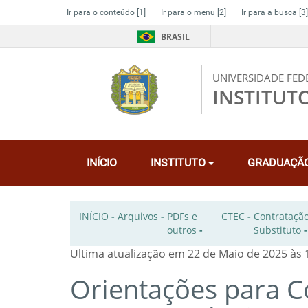
Ir para o conteúdo
[1]
Ir para o menu
[2]
Ir para a busca
[3]
BRASIL
UNIVERSIDADE FED
INSTITUT
INÍCIO
INSTITUTO
GRADUAÇÃ
INÍCIO
-
Arquivos
-
PDFs e
CTEC
-
Contratação
outros
-
Substituto
Ultima atualização em 22 de Maio de 2025 às 
Orientações para C